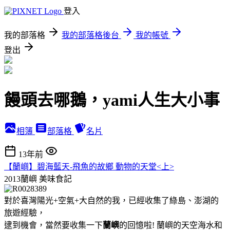
登入
我的部落格
我的部落格後台
我的帳號
登出
饅頭去哪鵝，yami人生大小事
相簿
部落格
名片
13年前
【蘭嶼】碧海藍天-飛魚的故鄉 動物的天堂<上>
2013蘭嶼
美味食記
對於喜灣陽光+空氣+大自然的我，已經收集了綠島、澎湖的
旅遊經驗，
逮到機會，當然要收集一下
蘭嶼
的回憶啦! 蘭嶼的天空海水和